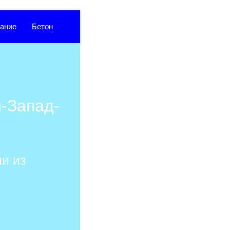
ание
Бетон
й-Запад-
и из