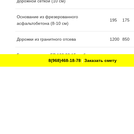
дорожной сеткой (10 см)
Основание из фрезерованного
195
175
асфальтобетона (8-10 см)
Дорожки из гранитного отсева
1200
850
Бортовые камни БР 100.30.15 на бетонное
920*
775*
8(968)468-18-78
|
Заказать смету
основание
Садовые (газонные) камни БР 60.20.8 на
720*
575*
бетонное основание
Основание из сухой цементно-песчаной
210
150
смеси (2-4 см)
Цементно-бетонное основание
565
545